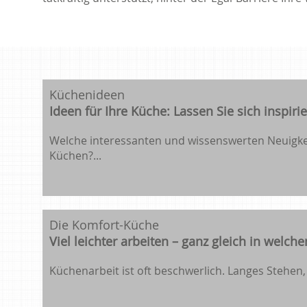
Küchenideen
Ideen für Ihre Küche: Lassen Sie sich inspiri
Welche interessanten und wissenswerten Neuigkeit
Küchen?...
Die Komfort-Küche
Viel leichter arbeiten – ganz gleich in welche
Küchenarbeit ist oft beschwerlich. Langes Stehen, t