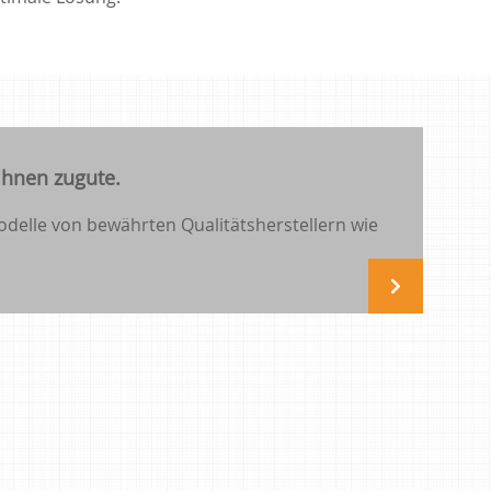
hnen zugute.
delle von bewährten Qualitätsherstellern wie