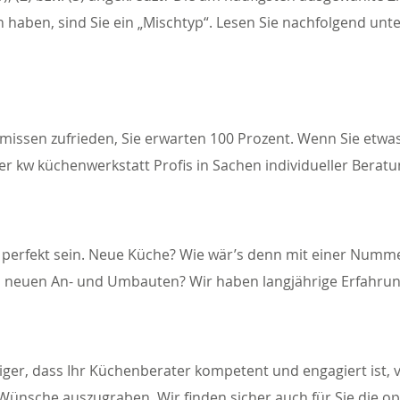
n haben, sind Sie ein „Mischtyp“. Lesen Sie nachfolgend unt
omissen zufrieden, Sie erwarten 100 Prozent. Wenn Sie et
er kw küchenwerkstatt Profis in Sachen individueller Berat
s perfekt sein. Neue Küche? Wie wär’s denn mit einer Numme
 neuen An- und Umbauten? Wir haben langjährige Erfahrun
htiger, dass Ihr Küchenberater kompetent und engagiert ist, 
re Wünsche auszugraben. Wir finden sicher auch für Sie die o