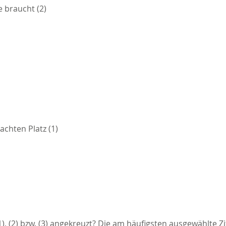
e braucht (2)
achten Platz (1)
, (2) bzw. (3) angekreuzt? Die am häufigsten ausgewählte Z