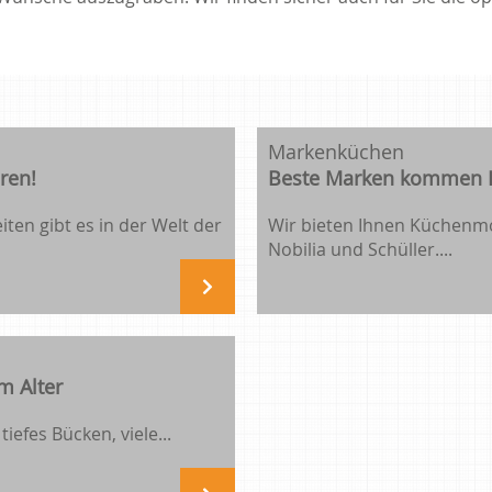
Markenküchen
eren!
Beste Marken kommen I
en gibt es in der Welt der
Wir bieten Ihnen Küchenmo
Nobilia und Schüller....
m Alter
iefes Bücken, viele...